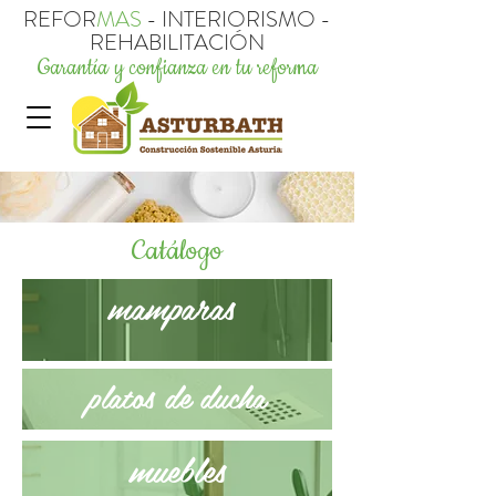
REFOR
MAS
- INTERIORISMO -
REHABILITACIÓN
Garantía y confianza en tu
reforma
Catálogo
mamparas
platos de ducha
muebles